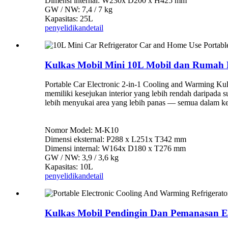
Dimensi internal: W230x D200 x H425 mm
GW / NW: 7,4 / 7 kg
Kapasitas: 25L
penyelidikan
detail
Kulkas Mobil Mini 10L Mobil dan Rumah 
Portable Car Electronic 2-in-1 Cooling and Warming Kulk
memiliki kesejukan interior yang lebih rendah daripada
lebih menyukai area yang lebih panas — semua dalam 
Nomor Model: M-K10
Dimensi eksternal: P288 x L251x T342 mm
Dimensi internal: W164x D180 x T276 mm
GW / NW: 3,9 / 3,6 kg
Kapasitas: 10L
penyelidikan
detail
Kulkas Mobil Pendingin Dan Pemanasan El