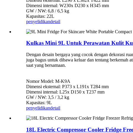
Dimensi eksternal: L290 x L382x T422 mm
Dimensi internal: W230x D230 x H345 mm
GW / NW: 6,8 / 6,5 kg
Kapasitas: 22L
penyelidikan
detail
Kulkas Mini 9L Untuk Perawatan Kulit Ku
Dengan desain bergaya yang cocok dengan dekorasi ruan
juga bagus untuk dibawa keluar dan tentang berkemah at
saat yang bersamaan.
Nomor Model: M-K9A
Dimensi eksternal: P373 x L191x T284 mm
Dimensi internal: L25x D150 x T237 mm
GW / NW: 3,5 / 3,2 kg
Kapasitas: 9L
penyelidikan
detail
18L Electric Compressor Cooler Fridge Fre