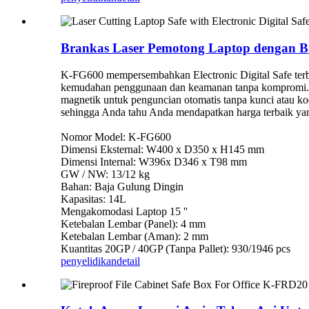
Brankas Laser Pemotong Laptop dengan Br
K-FG600 mempersembahkan Electronic Digital Safe terba
kemudahan penggunaan dan keamanan tanpa kompromi. Bra
magnetik untuk penguncian otomatis tanpa kunci atau ko
sehingga Anda tahu Anda mendapatkan harga terbaik yan
Nomor Model: K-FG600
Dimensi Eksternal: W400 x D350 x H145 mm
Dimensi Internal: W396x D346 x T98 mm
GW / NW: 13/12 kg
Bahan: Baja Gulung Dingin
Kapasitas: 14L
Mengakomodasi Laptop 15 ''
Ketebalan Lembar (Panel): 4 mm
Ketebalan Lembar (Aman): 2 mm
Kuantitas 20GP / 40GP (Tanpa Pallet): 930/1946 pcs
penyelidikan
detail