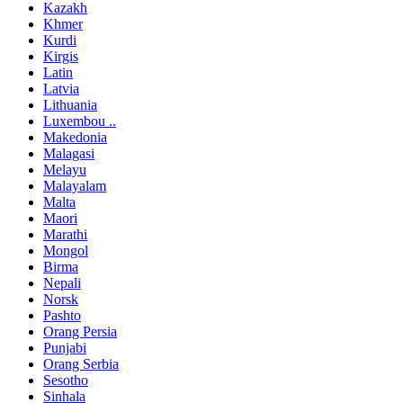
Kazakh
Khmer
Kurdi
Kirgis
Latin
Latvia
Lithuania
Luxembou ..
Makedonia
Malagasi
Melayu
Malayalam
Malta
Maori
Marathi
Mongol
Birma
Nepali
Norsk
Pashto
Orang Persia
Punjabi
Orang Serbia
Sesotho
Sinhala