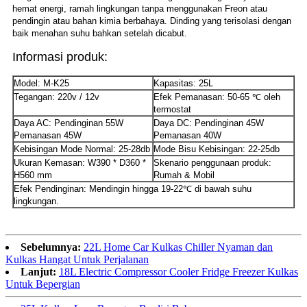
hemat energi, ramah lingkungan tanpa menggunakan Freon atau
pendingin atau bahan kimia berbahaya. Dinding yang terisolasi dengan
baik menahan suhu bahkan setelah dicabut.
Informasi produk:
Model: M-K25
Kapasitas: 25L
Tegangan: 220v / 12v
Efek Pemanasan: 50-65 ℃ oleh
termostat
Daya AC: Pendinginan 55W
Daya DC: Pendinginan 45W
Pemanasan 45W
Pemanasan 40W
Kebisingan Mode Normal: 25-28db
Mode Bisu Kebisingan: 22-25db
Ukuran Kemasan: W390 * D360 *
Skenario penggunaan produk:
H560 mm
Rumah & Mobil
Efek Pendinginan: Mendingin hingga 19-22℃ di bawah suhu
lingkungan.
Sebelumnya:
22L Home Car Kulkas Chiller Nyaman dan
Kulkas Hangat Untuk Perjalanan
Lanjut:
18L Electric Compressor Cooler Fridge Freezer Kulkas
Untuk Bepergian