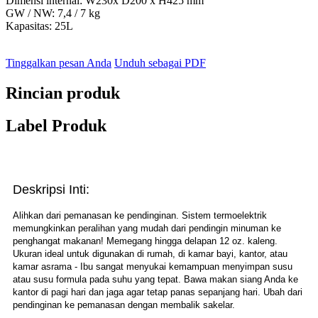
Dimensi internal: W230x D200 x H425 mm
GW / NW: 7,4 / 7 kg
Kapasitas: 25L
Tinggalkan pesan Anda
Unduh sebagai PDF
Rincian produk
Label Produk
Deskripsi Inti:
Alihkan dari pemanasan ke pendinginan. Sistem termoelektrik
memungkinkan peralihan yang mudah dari pendingin minuman ke
penghangat makanan! Memegang hingga delapan 12 oz. kaleng.
Ukuran ideal untuk digunakan di rumah, di kamar bayi, kantor, atau
kamar asrama - Ibu sangat menyukai kemampuan menyimpan susu
atau susu formula pada suhu yang tepat. Bawa makan siang Anda ke
kantor di pagi hari dan jaga agar tetap panas sepanjang hari. Ubah dari
pendinginan ke pemanasan dengan membalik sakelar.