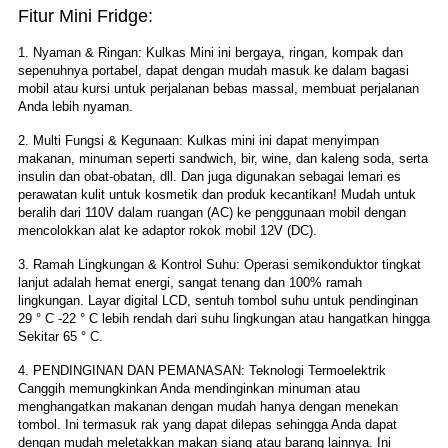
Fitur Mini Fridge:
1. Nyaman & Ringan: Kulkas Mini ini bergaya, ringan, kompak dan
sepenuhnya portabel, dapat dengan mudah masuk ke dalam bagasi
mobil atau kursi untuk perjalanan bebas massal, membuat perjalanan
Anda lebih nyaman.
2. Multi Fungsi & Kegunaan: Kulkas mini ini dapat menyimpan
makanan, minuman seperti sandwich, bir, wine, dan kaleng soda, serta
insulin dan obat-obatan, dll. Dan juga digunakan sebagai lemari es
perawatan kulit untuk kosmetik dan produk kecantikan! Mudah untuk
beralih dari 110V dalam ruangan (AC) ke penggunaan mobil dengan
mencolokkan alat ke adaptor rokok mobil 12V (DC).
3. Ramah Lingkungan & Kontrol Suhu: Operasi semikonduktor tingkat
lanjut adalah hemat energi, sangat tenang dan 100% ramah
lingkungan. Layar digital LCD, sentuh tombol suhu untuk pendinginan
29 ° C -22 ° C lebih rendah dari suhu lingkungan atau hangatkan hingga
Sekitar 65 ° C.
4. PENDINGINAN DAN PEMANASAN: Teknologi Termoelektrik
Canggih memungkinkan Anda mendinginkan minuman atau
menghangatkan makanan dengan mudah hanya dengan menekan
tombol. Ini termasuk rak yang dapat dilepas sehingga Anda dapat
dengan mudah meletakkan makan siang atau barang lainnya. Ini