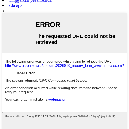
Tinggalkan pesan Anda
ada apa
x