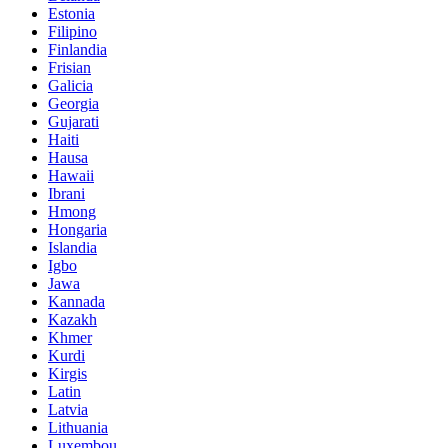
Estonia
Filipino
Finlandia
Frisian
Galicia
Georgia
Gujarati
Haiti
Hausa
Hawaii
Ibrani
Hmong
Hongaria
Islandia
Igbo
Jawa
Kannada
Kazakh
Khmer
Kurdi
Kirgis
Latin
Latvia
Lithuania
Luxembou ..