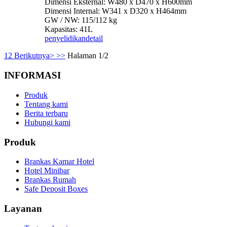
Dimensi Eksternal: W480 x D470 x H600mm
Dimensi Internal: W341 x D320 x H464mm
GW / NW: 115/112 kg
Kapasitas: 41L
penyelidikan
detail
1
2
Berikutnya>
>>
Halaman 1/2
INFORMASI
Produk
Tentang kami
Berita terbaru
Hubungi kami
Produk
Brankas Kamar Hotel
Hotel Minibar
Brankas Rumah
Safe Deposit Boxes
Layanan