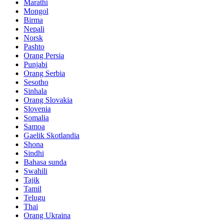
Marathi
Mongol
Birma
Nepali
Norsk
Pashto
Orang Persia
Punjabi
Orang Serbia
Sesotho
Sinhala
Orang Slovakia
Slovenia
Somalia
Samoa
Gaelik Skotlandia
Shona
Sindhi
Bahasa sunda
Swahili
Tajik
Tamil
Telugu
Thai
Orang Ukraina